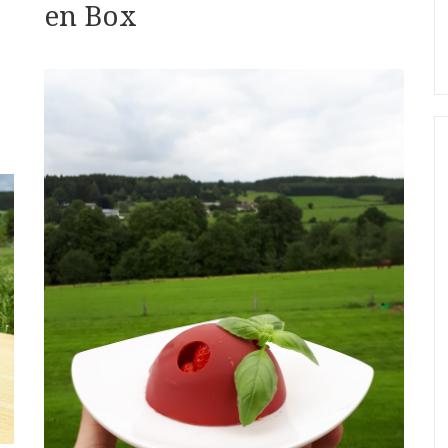
en Box
à
la
pêche »