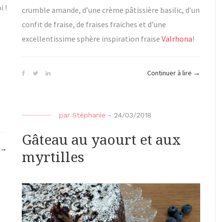
i !
crumble amande, d’une crème pâtissière basilic, d’un
confit de fraise, de fraises fraiches et d’une
excellentissime sphère inspiration fraise
Valrhona
!
« Fraisier
Continuer à lire
→
revisité
–
Le
par
Stéphanie
-
24/03/2018
Chef
en
Gâteau au yaourt et aux
Box »
« Kinder
→
myrtilles
Délice »