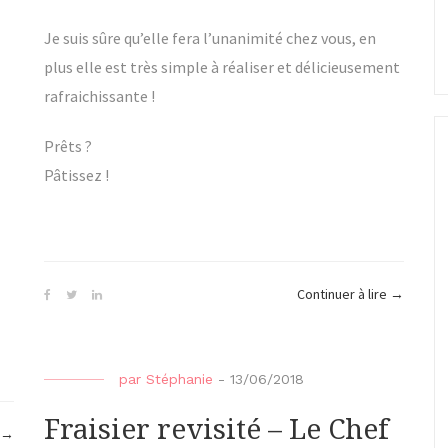
Je suis sûre qu’elle fera l’unanimité chez vous, en
plus elle est très simple à réaliser et délicieusement
rafraichissante !
Prêts ?
Pâtissez !
« Cheese
Continuer à lire
→
frambois
et
speculoos
par
Stéphanie
-
13/06/2018
Fraisier revisité – Le Chef
« Financier
→